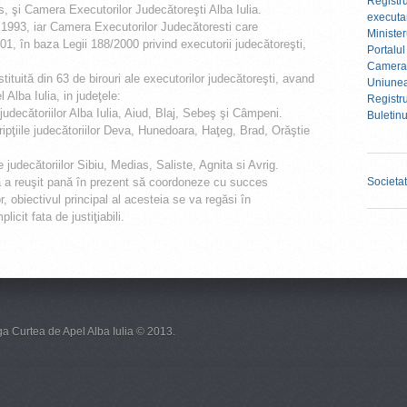
Registru
s, şi Camera Executorilor Judecătoreşti Alba Iulia.
executar
ul 1993, iar Camera Executorilor Judecătoresti care
Minister
1, în baza Legii 188/2000 privind executorii judecătoreşti,
Portalul
Camera N
tuită din 63 de birouri ale executorilor judecătoreşti, avand
Uniunea
 Alba Iulia, in judeţele:
Registr
 judecătoriilor Alba Iulia, Aiud, Blaj, Sebeş şi Câmpeni.
Buletinu
ipţiile judecătoriilor Deva, Hunedoara, Haţeg, Brad, Orăştie
e judecătoriilor Sibiu, Medias, Saliste, Agnita si Avrig.
a a reuşit pană în prezent să coordoneze cu succes
Societat
or, obiectivul principal al acesteia se va regăsi în
licit fata de justiţiabili.
a Curtea de Apel Alba Iulia © 2013.