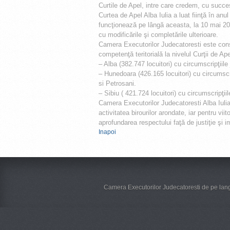
Curtile de Apel, intre care credem, cu succe
Curtea de Apel Alba Iulia a luat fiinţă în an
funcţionează pe lângă aceasta, la 10 mai 200
cu modificările şi completările ulterioare.
Camera Executorilor Judecatoresti este consti
competenţă teritorială la nivelul Curţii de Apel
– Alba (382.747 locuitori) cu circumscripţiile
– Hunedoara (426.165 locuitori) cu circumscr
si Petrosani.
– Sibiu ( 421.724 locuitori) cu circumscripţiil
Camera Executorilor Judecatoresti Alba Iuli
activitatea birourilor arondate, iar pentru viit
aprofundarea respectului faţă de justiţie şi imp
Inapoi
Camera Executorilor Judecatoresti de pe lang