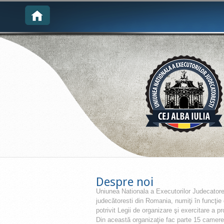
Despre noi
Uniunea Nationala a Executorilor Judecatores
judecătoresti din Romania, numiţi în funcţie d
potrivit Legii de organizare şi exercitare a p
Din această organizaţie fac parte 15 camere 