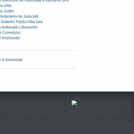
l Electronic de Publicitate a vanzarilor prin
e silita
ul Jusției
 Instanțelor de Judecată
otarilor Publici Alba Iulia
 Natională a Barourilor
ul Comertului
l Insolventei
i in insolventa