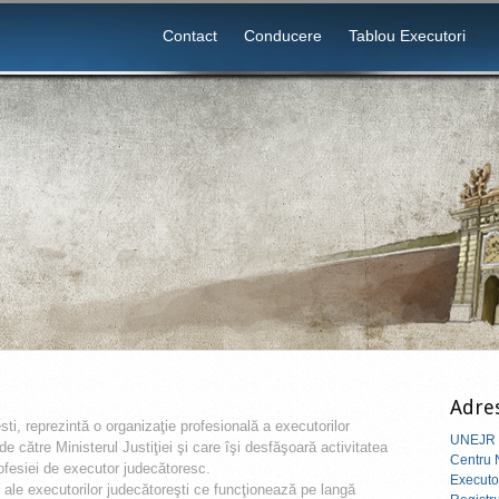
Contact
Conducere
Tablou Executori
Adres
ti, reprezintă o organizaţie profesională a executorilor
UNEJR
e către Ministerul Justiţiei şi care îşi desfăşoară activitatea
Centru N
rofesiei de executor judecătoresc.
Executor
ale executorilor judecătoreşti ce funcţionează pe langă