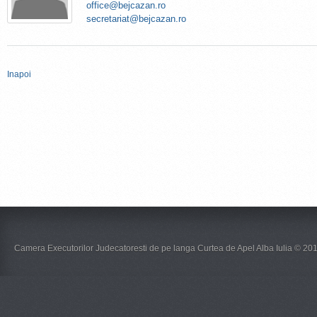
office@bejcazan.ro
secretariat@bejcazan.ro
Inapoi
Camera Executorilor Judecatoresti de pe langa Curtea de Apel Alba Iulia © 201