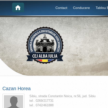
Contact
Conducere
Tablou 
Cazan Horea
Sibiu, strada Constantin Noica, nr.56, jud. Sibiu
tel:. 0269/217731
tel:. 0742/461888